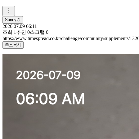
Sunny♡
2026.07.09 06:11
조회
1
추천
0
스크랩
0
https://www.timespread.co.kr/challenge/community/supplements/13
주소복사