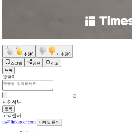
추천
0
비추천
0
스크랩
공유
신고
목록
댓글
0
사진첨부
등록
고객센터
cs@linkareer.com
이메일 문의