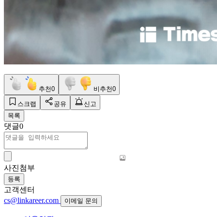
추천
0
비추천
0
스크랩
공유
신고
목록
댓글
0
사진첨부
등록
고객센터
cs@linkareer.com
이메일 문의