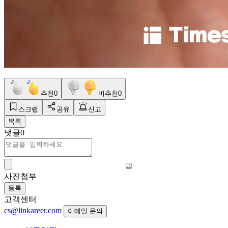
추천
0
비추천
0
스크랩
공유
신고
목록
댓글
0
사진첨부
등록
고객센터
cs@linkareer.com
이메일 문의