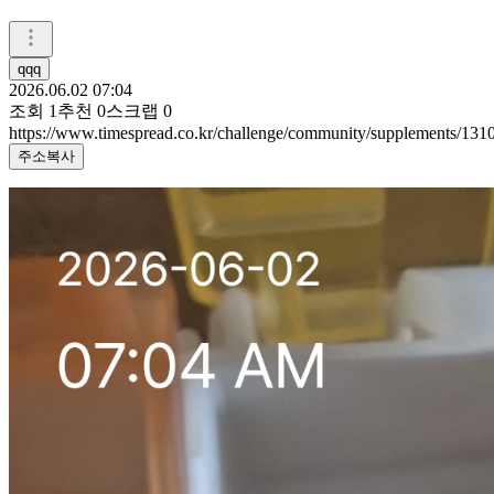
qqq
2026.06.02 07:04
조회
1
추천
0
스크랩
0
https://www.timespread.co.kr/challenge/community/supplements/13
주소복사