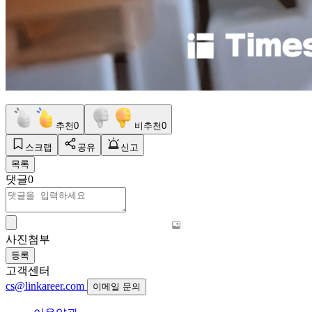
추천
0
비추천
0
스크랩
공유
신고
목록
댓글
0
사진첨부
등록
고객센터
cs@linkareer.com
이메일 문의