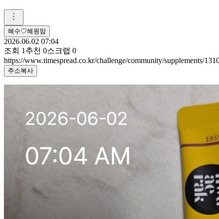
혜수♡혜원맘
2026.06.02 07:04
조회
1
추천
0
스크랩
0
https://www.timespread.co.kr/challenge/community/supplements/13
주소복사