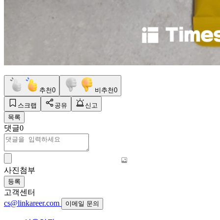
추천
0
비추천
0
스크랩
공유
신고
목록
댓글
0
사진첨부
등록
고객센터
cs@linkareer.com
이메일 문의