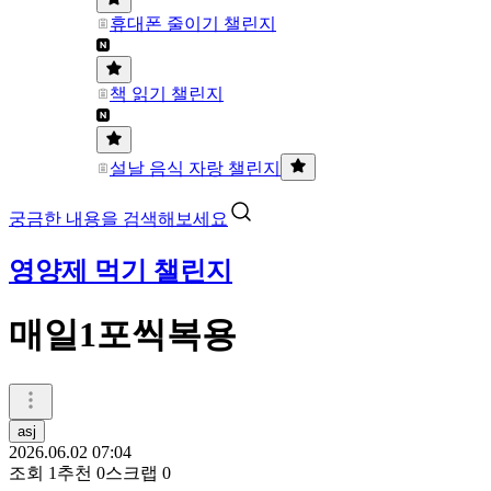
휴대폰 줄이기 챌린지
책 읽기 챌린지
설날 음식 자랑 챌린지
궁금한 내용을 검색해보세요
영양제 먹기 챌린지
매일1포씩복용
asj
2026.06.02 07:04
조회
1
추천
0
스크랩
0