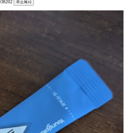
1038202
주소복사