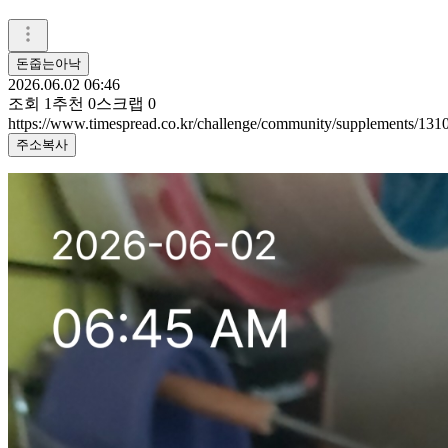
돈줍는아낙
2026.06.02 06:46
조회
1
추천
0
스크랩
0
https://www.timespread.co.kr/challenge/community/supplements/13
주소복사