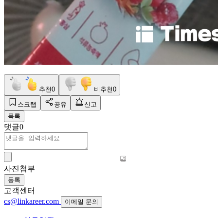
추천
0
비추천
0
스크랩
공유
신고
목록
댓글
0
사진첨부
등록
고객센터
cs@linkareer.com
이메일 문의