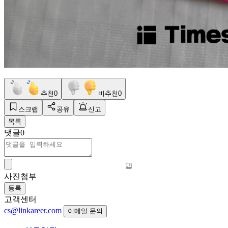
추천
0
비추천
0
스크랩
공유
신고
목록
댓글
0
사진첨부
등록
고객센터
cs@linkareer.com
이메일 문의