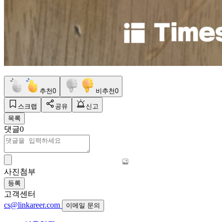
추천
0
비추천
0
스크랩
공유
신고
목록
댓글
0
사진첨부
등록
고객센터
cs@linkareer.com
이메일 문의