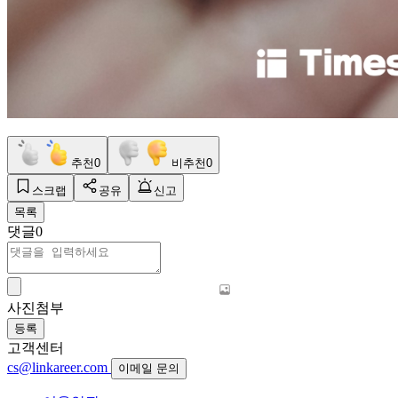
추천
0
비추천
0
스크랩
공유
신고
목록
댓글
0
사진첨부
등록
고객센터
cs@linkareer.com
이메일 문의