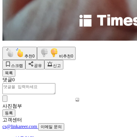
추천
0
비추천
0
스크랩
공유
신고
목록
댓글
0
사진첨부
등록
고객센터
cs@linkareer.com
이메일 문의