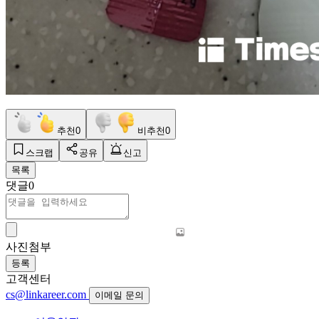
추천
0
비추천
0
스크랩
공유
신고
목록
댓글
0
사진첨부
등록
고객센터
cs@linkareer.com
이메일 문의