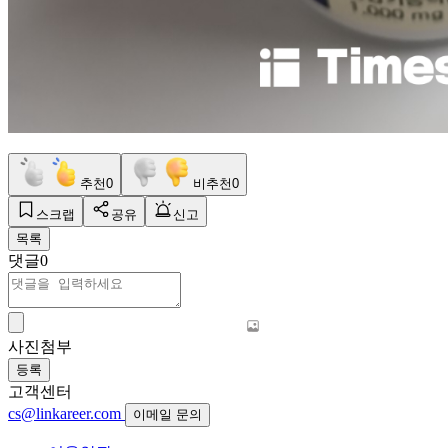
추천
0
비추천
0
스크랩
공유
신고
목록
댓글
0
사진첨부
등록
고객센터
cs@linkareer.com
이메일 문의