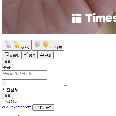
추천
0
비추천
0
스크랩
공유
신고
목록
댓글
0
사진첨부
등록
고객센터
cs@linkareer.com
이메일 문의