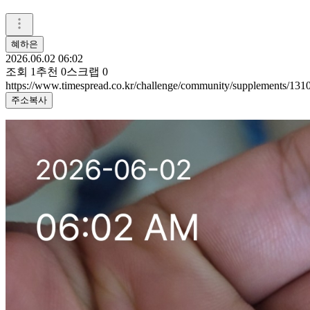
혜하은
2026.06.02 06:02
조회
1
추천
0
스크랩
0
https://www.timespread.co.kr/challenge/community/supplements/131
주소복사