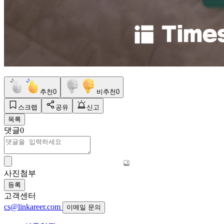
추천
0
비추천
0
스크랩
공유
신고
목록
댓글
0
사진첨부
등록
고객센터
cs@linkareer.com
이메일 문의