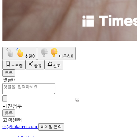
추천
0
비추천
0
스크랩
공유
신고
목록
댓글
0
사진첨부
등록
고객센터
cs@linkareer.com
이메일 문의