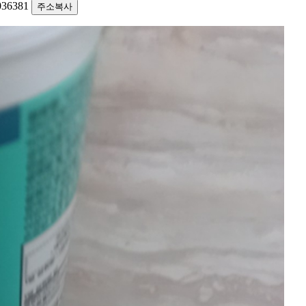
1036381
주소복사