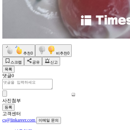
추천
0
비추천
0
스크랩
공유
신고
목록
댓글
0
사진첨부
등록
고객센터
cs@linkareer.com
이메일 문의