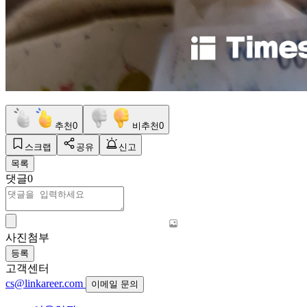
추천
0
비추천
0
스크랩
공유
신고
목록
댓글
0
사진첨부
등록
고객센터
cs@linkareer.com
이메일 문의