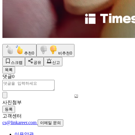
추천
0
비추천
0
스크랩
공유
신고
목록
댓글
0
사진첨부
등록
고객센터
cs@linkareer.com
이메일 문의
이용약관