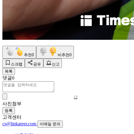
추천
0
비추천
0
스크랩
공유
신고
목록
댓글
0
사진첨부
등록
고객센터
cs@linkareer.com
이메일 문의