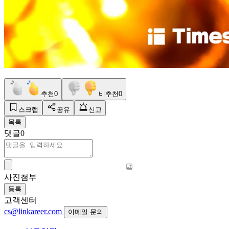
추천
0
비추천
0
스크랩
공유
신고
목록
댓글
0
사진첨부
등록
고객센터
cs@linkareer.com
이메일 문의