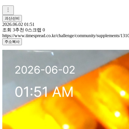
괴산선비
2026.06.02 01:51
조회
3
추천
0
스크랩
0
https://www.timespread.co.kr/challenge/community/supplements/13
주소복사