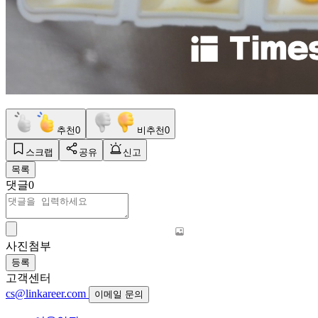
추천
0
비추천
0
스크랩
공유
신고
목록
댓글
0
사진첨부
등록
고객센터
cs@linkareer.com
이메일 문의