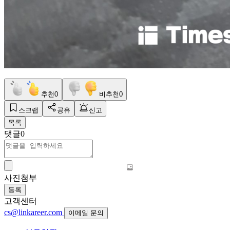
추천
0
비추천
0
스크랩
공유
신고
목록
댓글
0
사진첨부
등록
고객센터
cs@linkareer.com
이메일 문의