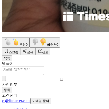
추천
0
비추천
0
스크랩
공유
신고
목록
댓글
0
사진첨부
등록
고객센터
cs@linkareer.com
이메일 문의