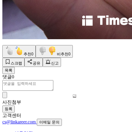
추천
0
비추천
0
스크랩
공유
신고
목록
댓글
0
사진첨부
등록
고객센터
cs@linkareer.com
이메일 문의