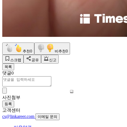
추천
0
비추천
0
스크랩
공유
신고
목록
댓글
0
사진첨부
등록
고객센터
cs@linkareer.com
이메일 문의