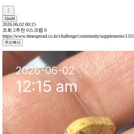
OrioN
2026.06.02 00:15
조회
2
추천
0
스크랩
0
https://www.timespread.co.kr/challenge/community/supplements/13
주소복사