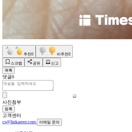
추천
0
비추천
0
스크랩
공유
신고
목록
댓글
0
사진첨부
등록
고객센터
cs@linkareer.com
이메일 문의