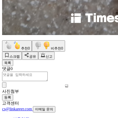
추천
0
비추천
0
스크랩
공유
신고
목록
댓글
0
사진첨부
등록
고객센터
cs@linkareer.com
이메일 문의