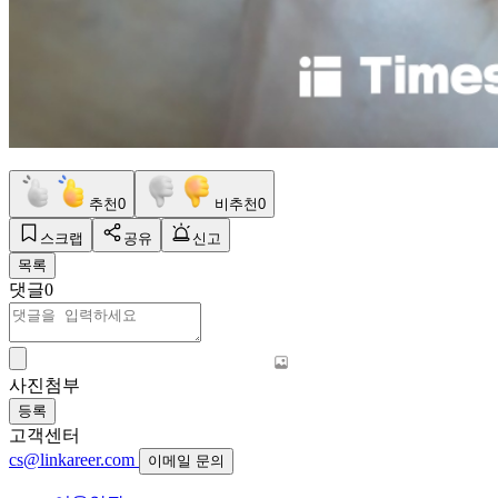
추천
0
비추천
0
스크랩
공유
신고
목록
댓글
0
사진첨부
등록
고객센터
cs@linkareer.com
이메일 문의