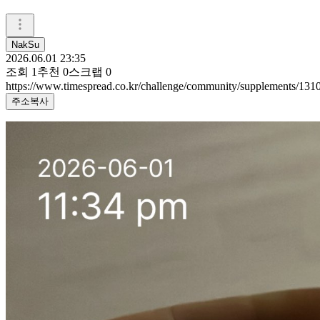
NakSu
2026.06.01 23:35
조회
1
추천
0
스크랩
0
https://www.timespread.co.kr/challenge/community/supplements/13
주소복사