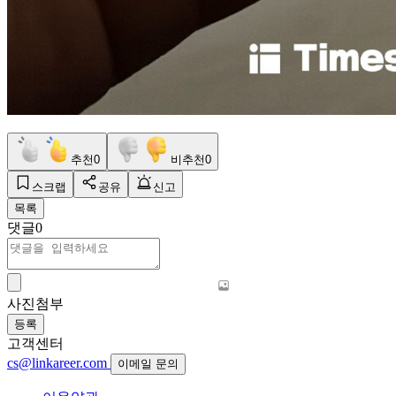
추천
0
비추천
0
스크랩
공유
신고
목록
댓글
0
사진첨부
등록
고객센터
cs@linkareer.com
이메일 문의