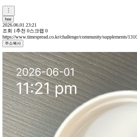
hee
2026.06.01 23:21
조회
1
추천
0
스크랩
0
https://www.timespread.co.kr/challenge/community/supplements/13
주소복사