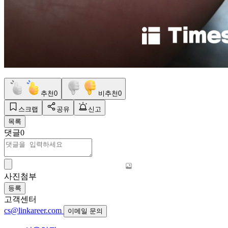
추천
0
비추천
0
스크랩
공유
신고
목록
댓글
0
사진첨부
등록
고객센터
cs@linkareer.com
이메일 문의