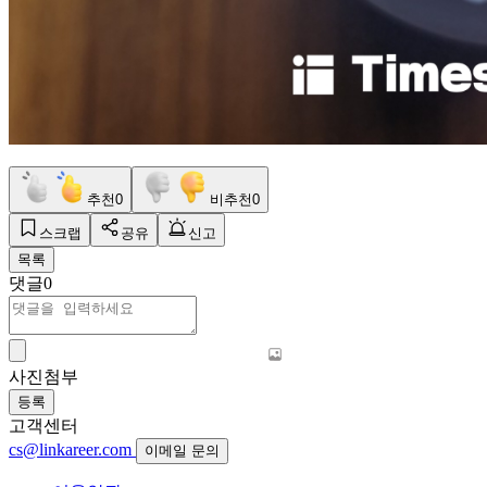
추천
0
비추천
0
스크랩
공유
신고
목록
댓글
0
사진첨부
등록
고객센터
cs@linkareer.com
이메일 문의