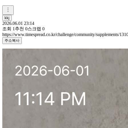
kkj
2026.06.01 23:14
조회
1
추천
0
스크랩
0
https://www.timespread.co.kr/challenge/community/supplements/13
주소복사