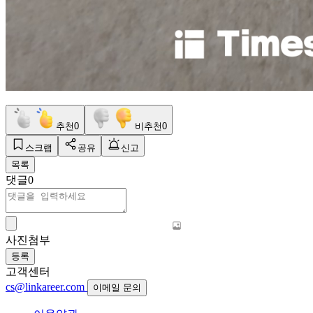
추천
0
비추천
0
스크랩
공유
신고
목록
댓글
0
사진첨부
등록
고객센터
cs@linkareer.com
이메일 문의