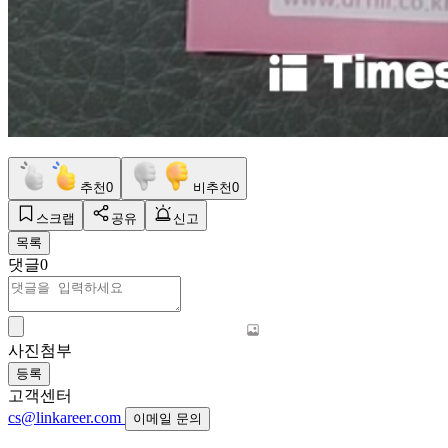
추천
0
비추천
0
스크랩
공유
신고
목록
댓글
0
사진첨부
등록
고객센터
cs@linkareer.com
이메일 문의