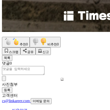
추천
0
비추천
0
스크랩
공유
신고
목록
댓글
0
사진첨부
등록
고객센터
cs@linkareer.com
이메일 문의