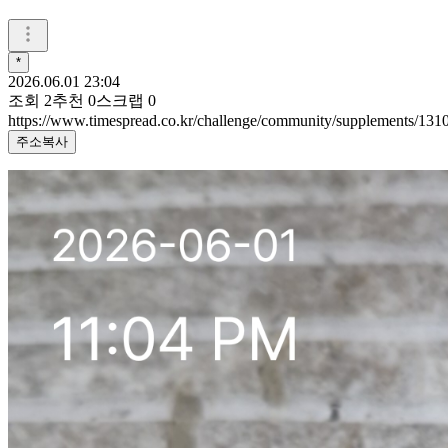
*
2026.06.01 23:04
조회
2
추천
0
스크랩
0
https://www.timespread.co.kr/challenge/community/supplements/13
주소복사