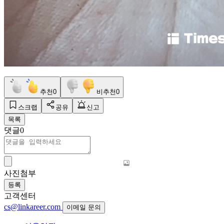
추천
0
비추천
0
스크랩
공유
신고
목록
댓글
0
사진첨부
등록
고객센터
cs@linkareer.com
이메일 문의