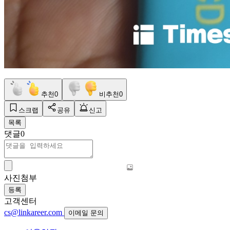
추천
0
비추천
0
스크랩
공유
신고
목록
댓글
0
사진첨부
등록
고객센터
cs@linkareer.com
이메일 문의