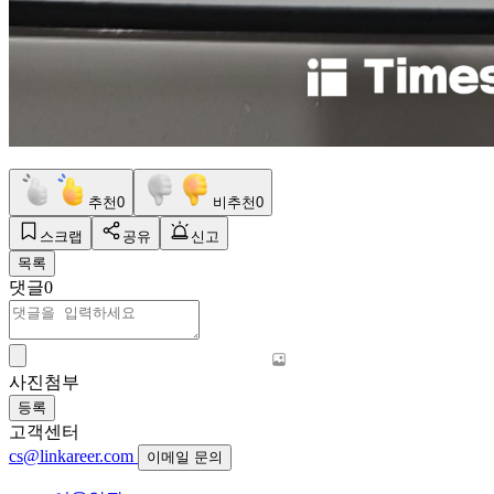
추천
0
비추천
0
스크랩
공유
신고
목록
댓글
0
사진첨부
등록
고객센터
cs@linkareer.com
이메일 문의