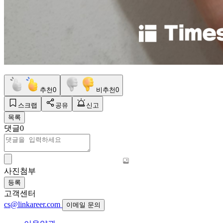
추천
0
비추천
0
스크랩
공유
신고
목록
댓글
0
사진첨부
등록
고객센터
cs@linkareer.com
이메일 문의