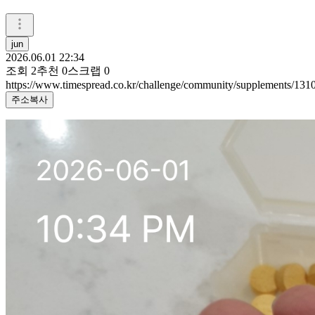
jun
2026.06.01 22:34
조회
2
추천
0
스크랩
0
https://www.timespread.co.kr/challenge/community/supplements/13
주소복사