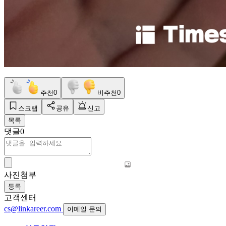
추천
0
비추천
0
스크랩
공유
신고
목록
댓글
0
사진첨부
등록
고객센터
cs@linkareer.com
이메일 문의