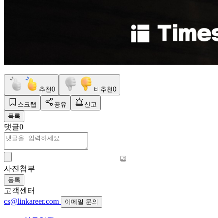
추천
0
비추천
0
스크랩
공유
신고
목록
댓글
0
사진첨부
등록
고객센터
cs@linkareer.com
이메일 문의