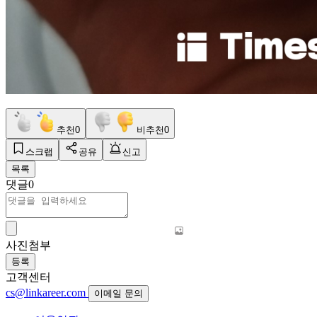
추천
0
비추천
0
스크랩
공유
신고
목록
댓글
0
사진첨부
등록
고객센터
cs@linkareer.com
이메일 문의