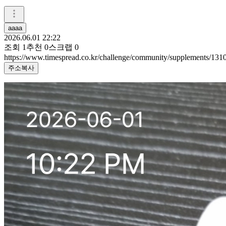
aaaa
2026.06.01 22:22
조회
1
추천
0
스크랩
0
https://www.timespread.co.kr/challenge/community/supplements/13
주소복사