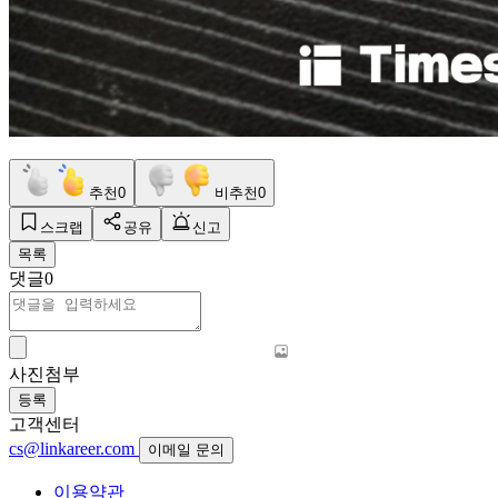
추천
0
비추천
0
스크랩
공유
신고
목록
댓글
0
사진첨부
등록
고객센터
cs@linkareer.com
이메일 문의
이용약관