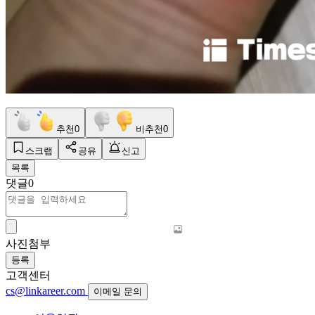
추천
0
비추천
0
스크랩
공유
신고
목록
댓글
0
사진첨부
등록
고객센터
cs@linkareer.com
이메일 문의