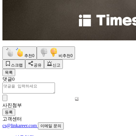
추천
0
비추천
0
스크랩
공유
신고
목록
댓글
0
사진첨부
등록
고객센터
cs@linkareer.com
이메일 문의