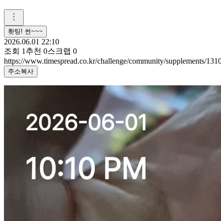
홧팅! 썬~~~
2026.06.01 22:10
조회
1
추천
0
스크랩
0
https://www.timespread.co.kr/challenge/community/supplements/131
주소복사