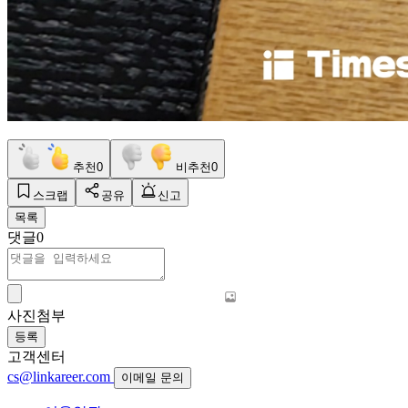
추천
0
비추천
0
스크랩
공유
신고
목록
댓글
0
사진첨부
등록
고객센터
cs@linkareer.com
이메일 문의