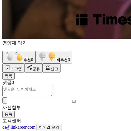
영양제 먹기
추천
0
비추천
0
스크랩
공유
신고
목록
댓글
0
사진첨부
등록
고객센터
cs@linkareer.com
이메일 문의