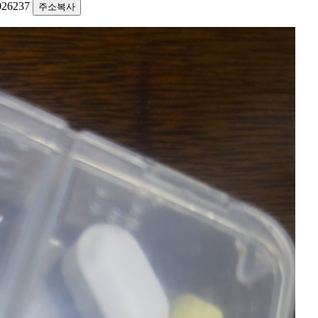
1026237
주소복사